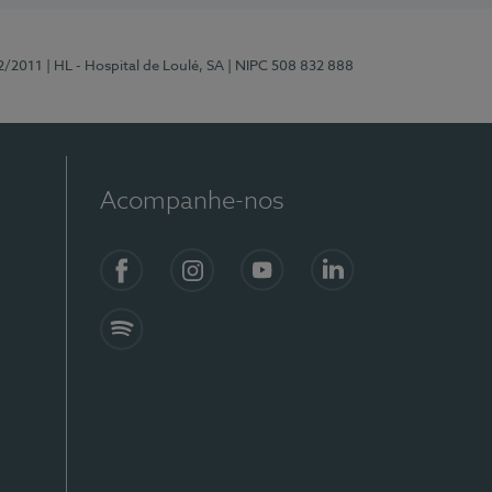
2/2011
| HL - Hospital de Loulé, SA
| NIPC 508 832 888
Acompanhe-nos
Facebook
Instagram
YouTube
LinkedIn
Spotify