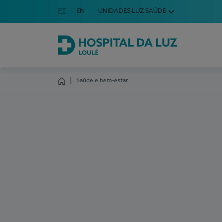
Idioma em Português
PT
English Language
EN
UNIDADES LUZ SAÚDE
Escolha o seu idioma
Hospital da Luz Loulé
Saúde e bem-estar
Homepage