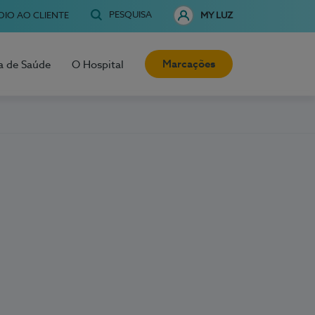
PESQUISA
OIO AO CLIENTE
MY LUZ
Marcações
a de Saúde
O Hospital