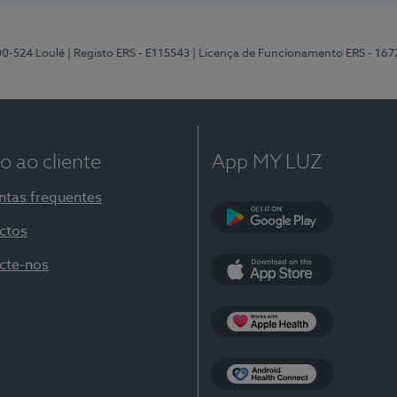
00-524 Loulé
| Registo ERS - E115543
| Licença de Funcionamento ERS - 167
o ao cliente
App MY LUZ
ntas frequentes
ctos
Google Play
cte-nos
App Store
Apple Health
Health Connect