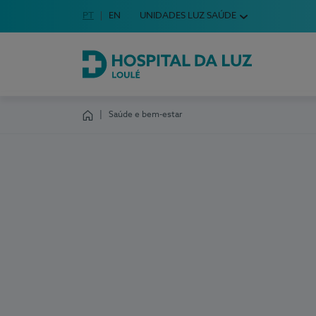
Idioma em Português
PT
English Language
EN
UNIDADES LUZ SAÚDE
Escolha o seu idioma
Hospital da Luz Loulé
Saúde e bem-estar
Homepage