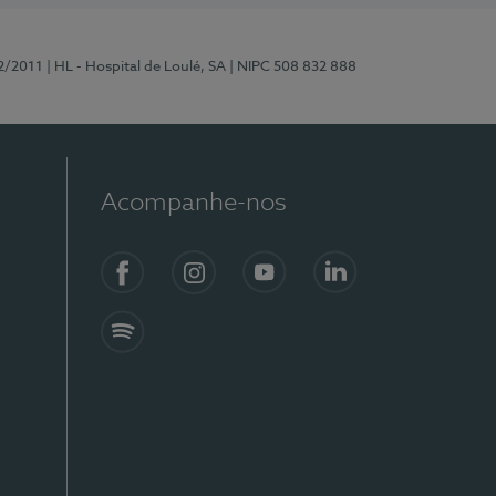
2/2011
| HL - Hospital de Loulé, SA
| NIPC 508 832 888
Acompanhe-nos
Facebook
Instagram
YouTube
LinkedIn
Spotify