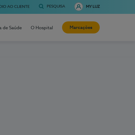
PESQUISA
OIO AO CLIENTE
MY LUZ
Marcações
a de Saúde
O Hospital