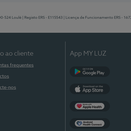
00-524 Loulé
| Registo ERS - E115543
| Licença de Funcionamento ERS - 167
o ao cliente
App MY LUZ
ntas frequentes
ctos
Google Play
cte-nos
App Store
Apple Health
Health Connect