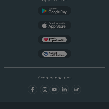
Google Play
App Store
Apple Health
Health Connect
Acompanhe-nos
Facebook
Instagram
YouTube
LinkedIn
Spotify