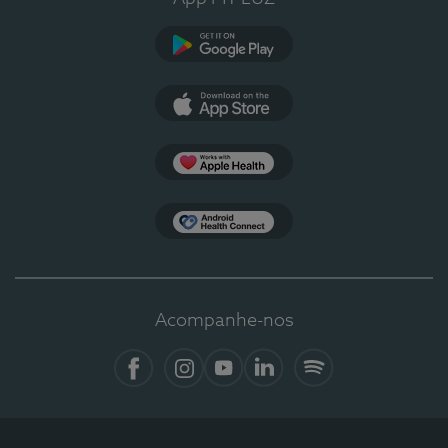
Google Play
App Store
Apple Health
Health Connect
Acompanhe-nos
Facebook
Instagram
YouTube
LinkedIn
Spotify