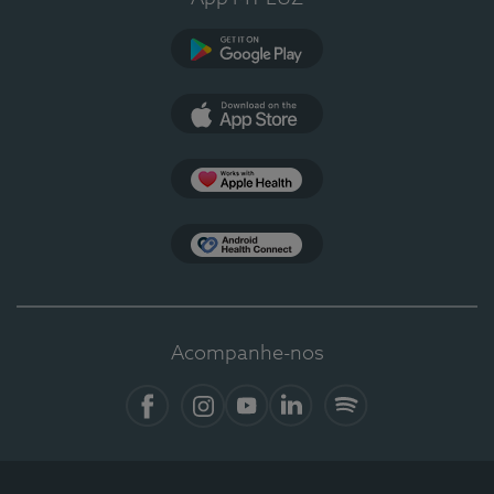
Google Play
App Store
Apple Health
Health Connect
Acompanhe-nos
Facebook
Instagram
YouTube
LinkedIn
Spotify