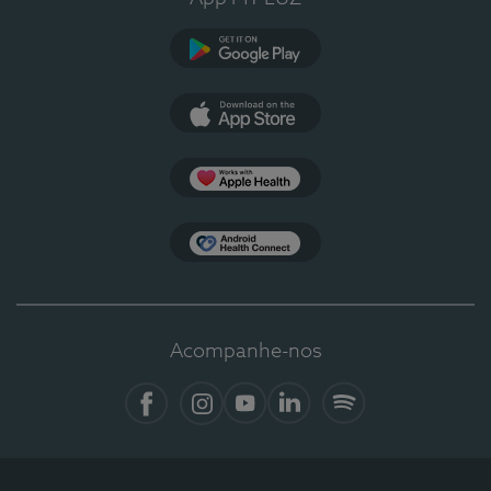
Google Play
App Store
Apple Health
Health Connect
Acompanhe-nos
Facebook
Instagram
YouTube
LinkedIn
Spotify