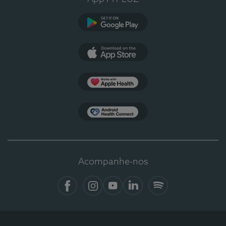
Google Play
App Store
Apple Health
Health Connect
Acompanhe-nos
Facebook
Instagram
YouTube
LinkedIn
Spotify