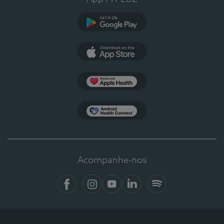
Google Play
App Store
Apple Health
Health Connect
Acompanhe-nos
Facebook
Instagram
YouTube
LinkedIn
Spotify