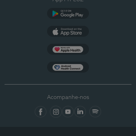
Google Play
App Store
Apple Health
Health Connect
Acompanhe-nos
Facebook
Instagram
YouTube
LinkedIn
Spotify