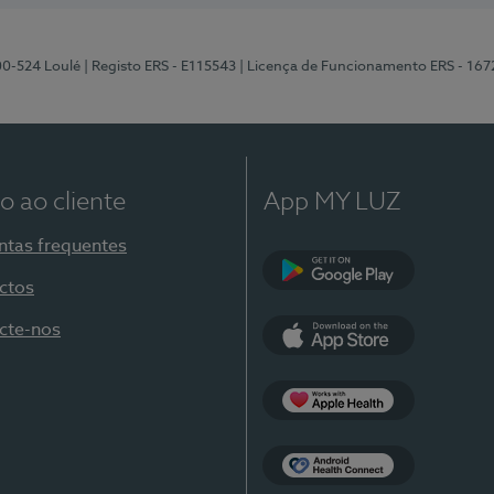
00-524 Loulé
| Registo ERS - E115543
| Licença de Funcionamento ERS - 167
o ao cliente
App MY LUZ
ntas frequentes
ctos
Google Play
cte-nos
App Store
Apple Health
Health Connect