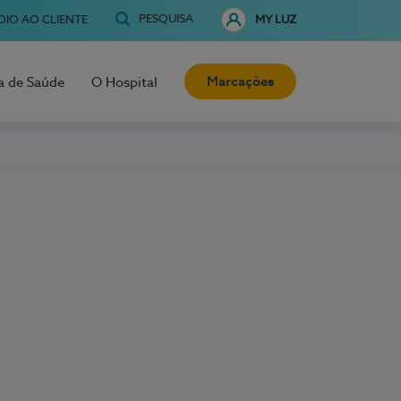
PESQUISA
OIO AO CLIENTE
MY LUZ
Marcações
a de Saúde
O Hospital