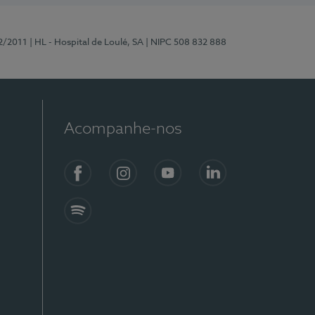
2/2011
| HL - Hospital de Loulé, SA
| NIPC 508 832 888
Acompanhe-nos
Facebook
Instagram
YouTube
LinkedIn
Spotify