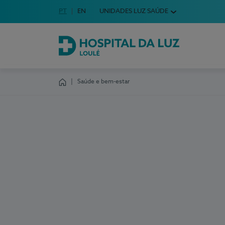
Idioma em Português
PT
English Language
EN
UNIDADES LUZ SAÚDE
Escolha o seu idioma
Hospital da Luz Loulé
Saúde e bem-estar
Homepage