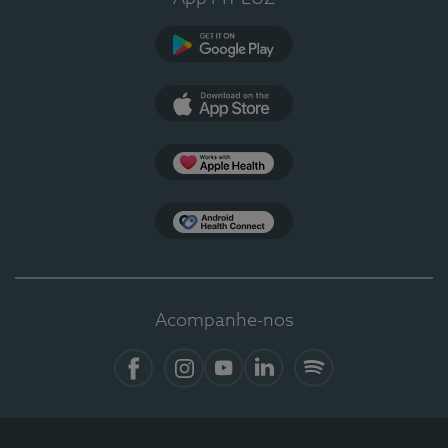
Google Play
App Store
Apple Health
Health Connect
Acompanhe-nos
Facebook
Instagram
YouTube
LinkedIn
Spotify