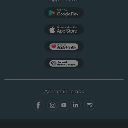
Google Play
App Store
Apple Health
Health Connect
Acompanhe-nos
Facebook
Instagram
YouTube
LinkedIn
Spotify