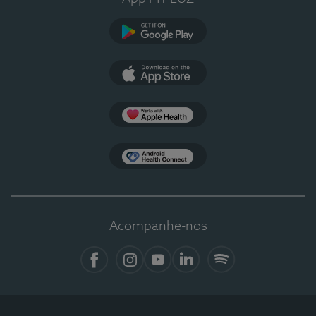
Google Play
App Store
Apple Health
Health Connect
Acompanhe-nos
Facebook
Instagram
YouTube
LinkedIn
Spotify