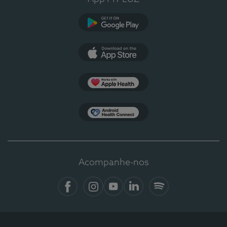
Google Play
App Store
Apple Health
Health Connect
Acompanhe-nos
Facebook
Instagram
YouTube
LinkedIn
Spotify