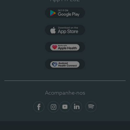
Google Play
App Store
Apple Health
Health Connect
Acompanhe-nos
Facebook
Instagram
YouTube
LinkedIn
Spotify