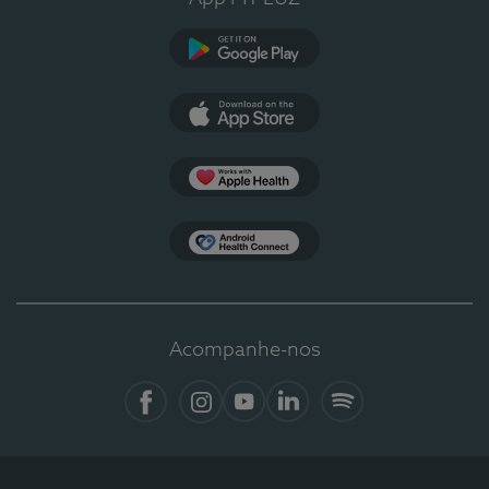
Google Play
App Store
Apple Health
Health Connect
Acompanhe-nos
Facebook
Instagram
YouTube
LinkedIn
Spotify