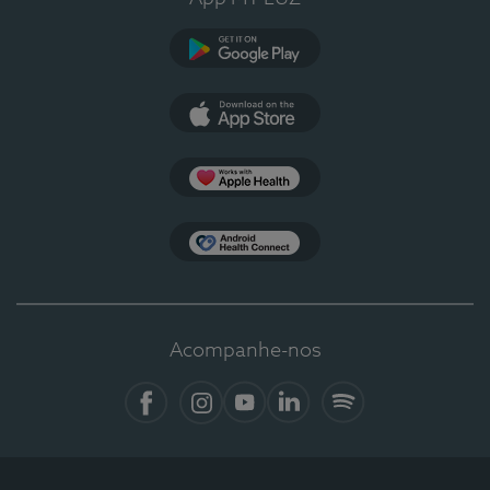
Google Play
App Store
Apple Health
Health Connect
Acompanhe-nos
Facebook
Instagram
YouTube
LinkedIn
Spotify