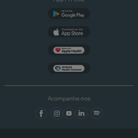
Google Play
App Store
Apple Health
Health Connect
Acompanhe-nos
Facebook
Instagram
YouTube
LinkedIn
Spotify