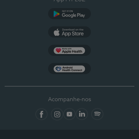
Google Play
App Store
Apple Health
Health Connect
Acompanhe-nos
Facebook
Instagram
YouTube
LinkedIn
Spotify