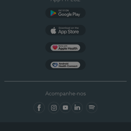
Google Play
App Store
Apple Health
Health Connect
Acompanhe-nos
Facebook
Instagram
YouTube
LinkedIn
Spotify