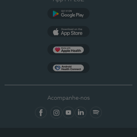
Google Play
App Store
Apple Health
Health Connect
Acompanhe-nos
Facebook
Instagram
YouTube
LinkedIn
Spotify