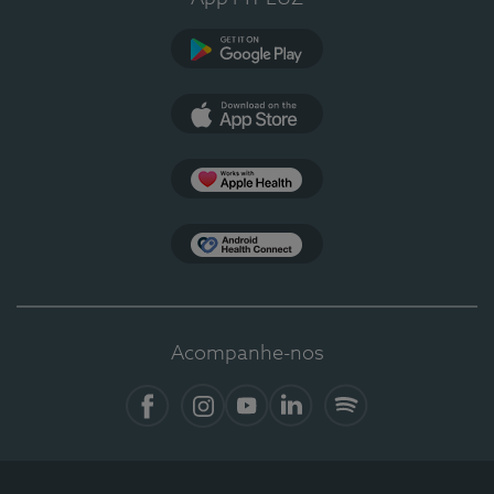
Google Play
App Store
Apple Health
Health Connect
Acompanhe-nos
Facebook
Instagram
YouTube
LinkedIn
Spotify