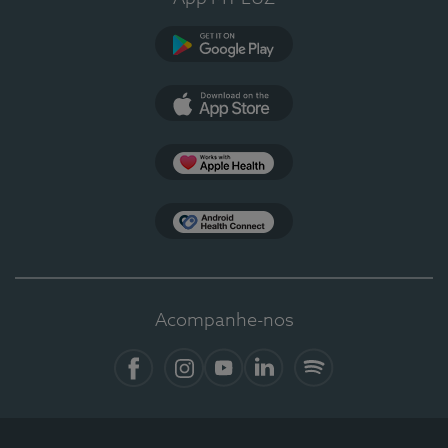
Google Play
App Store
Apple Health
Health Connect
Acompanhe-nos
Facebook
Instagram
YouTube
LinkedIn
Spotify