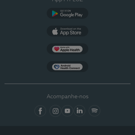
Google Play
App Store
Apple Health
Health Connect
Acompanhe-nos
Facebook
Instagram
YouTube
LinkedIn
Spotify