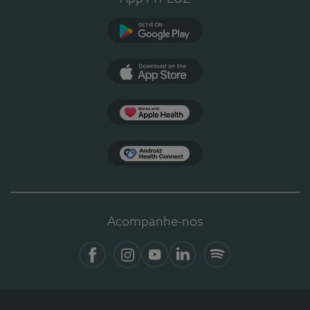
Google Play
App Store
Apple Health
Health Connect
Acompanhe-nos
Facebook
Instagram
YouTube
LinkedIn
Spotify