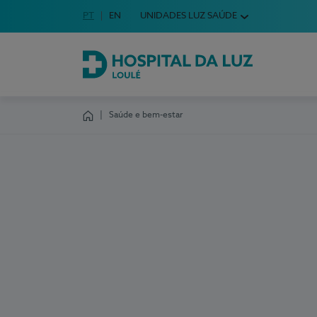
Idioma em Português
PT
English Language
EN
UNIDADES LUZ SAÚDE
Escolha o seu idioma
Hospital da Luz Loulé
Saúde e bem-estar
Homepage