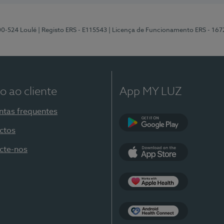
00-524 Loulé
| Registo ERS - E115543
| Licença de Funcionamento ERS - 167
o ao cliente
App MY LUZ
ntas frequentes
ctos
Google Play
cte-nos
App Store
Apple Health
Health Connect