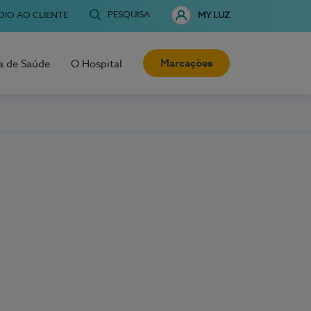
PESQUISA
OIO AO CLIENTE
MY LUZ
Marcações
a de Saúde
O Hospital