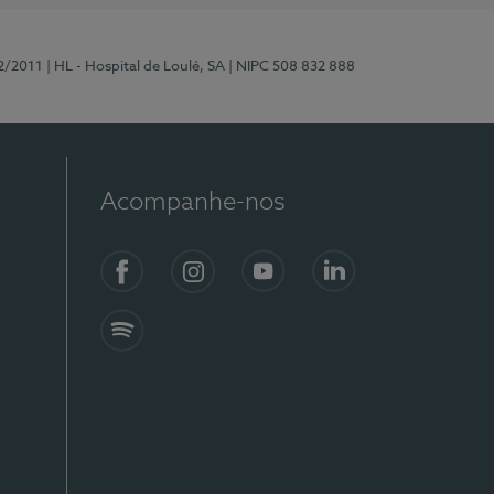
2/2011
| HL - Hospital de Loulé, SA
| NIPC 508 832 888
Acompanhe-nos
Facebook
Instagram
YouTube
LinkedIn
Spotify