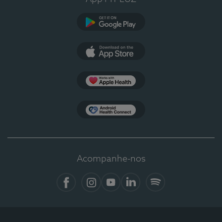
Google Play
App Store
Apple Health
Health Connect
Acompanhe-nos
Facebook
Instagram
YouTube
LinkedIn
Spotify