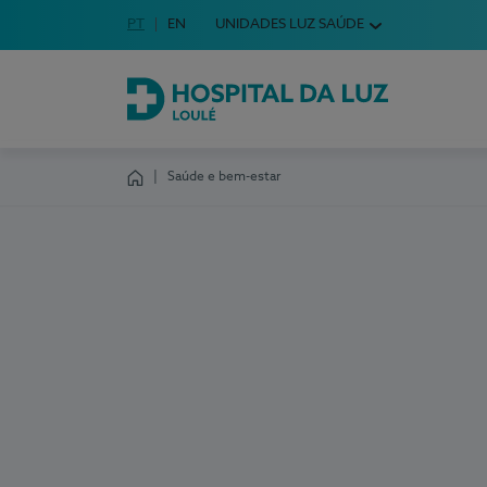
Idioma em Português
PT
English Language
EN
UNIDADES LUZ SAÚDE
Escolha o seu idioma
Hospital da Luz Loulé
Saúde e bem-estar
Homepage