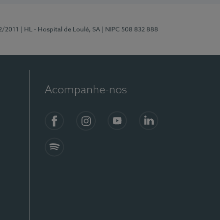
2/2011
| HL - Hospital de Loulé, SA
| NIPC 508 832 888
Acompanhe-nos
Facebook
Instagram
YouTube
LinkedIn
Spotify