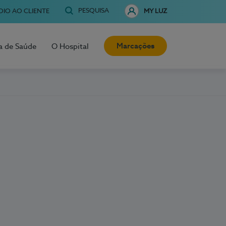
PESQUISA
OIO AO CLIENTE
MY LUZ
Marcações
a de Saúde
O Hospital