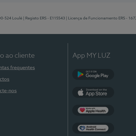
00-524 Loulé
| Registo ERS - E115543
| Licença de Funcionamento ERS - 167
o ao cliente
App MY LUZ
ntas frequentes
ctos
Google Play
cte-nos
App Store
Apple Health
Health Connect