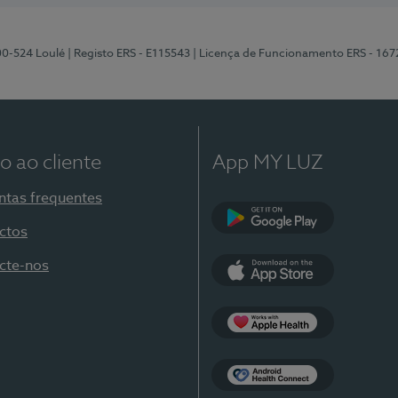
00-524 Loulé
| Registo ERS - E115543
| Licença de Funcionamento ERS - 167
o ao cliente
App MY LUZ
ntas frequentes
ctos
Google Play
cte-nos
App Store
Apple Health
Health Connect