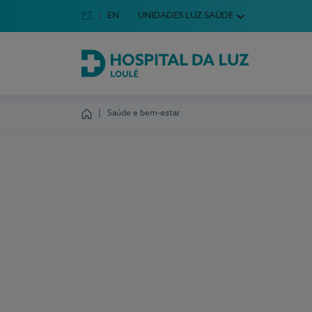
Idioma em Português
PT
English Language
EN
UNIDADES LUZ SAÚDE
Escolha o seu idioma
Hospital da Luz Loulé
Saúde e bem-estar
Homepage