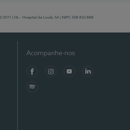
2/2011
| HL - Hospital de Loulé, SA
| NIPC 508 832 888
Acompanhe-nos
Facebook
Instagram
YouTube
LinkedIn
Spotify