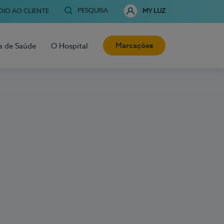
PESQUISA
OIO AO CLIENTE
MY LUZ
Marcações
a de Saúde
O Hospital