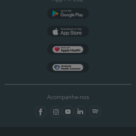
Google Play
App Store
Apple Health
Health Connect
Acompanhe-nos
Facebook
Instagram
YouTube
LinkedIn
Spotify