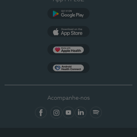
Google Play
App Store
Apple Health
Health Connect
Acompanhe-nos
Facebook
Instagram
YouTube
LinkedIn
Spotify