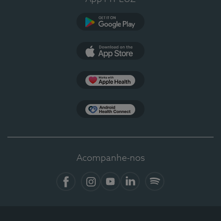
Google Play
App Store
Apple Health
Health Connect
Acompanhe-nos
Facebook
Instagram
YouTube
LinkedIn
Spotify