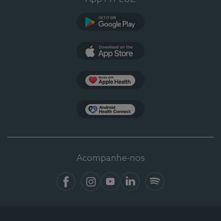
Google Play
App Store
Apple Health
Health Connect
Acompanhe-nos
Facebook
Instagram
YouTube
LinkedIn
Spotify