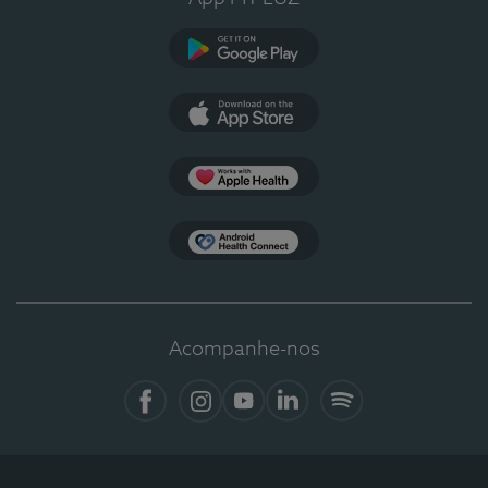
Google Play
App Store
Apple Health
Health Connect
Acompanhe-nos
Facebook
Instagram
YouTube
LinkedIn
Spotify