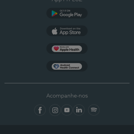
Google Play
App Store
Apple Health
Health Connect
Acompanhe-nos
Facebook
Instagram
YouTube
LinkedIn
Spotify