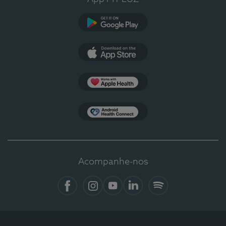
Google Play
App Store
Apple Health
Health Connect
Acompanhe-nos
Facebook
Instagram
YouTube
LinkedIn
Spotify