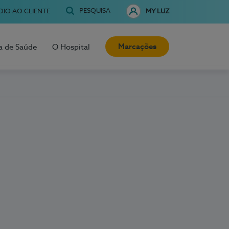
PESQUISA
OIO AO CLIENTE
MY LUZ
Marcações
a de Saúde
O Hospital