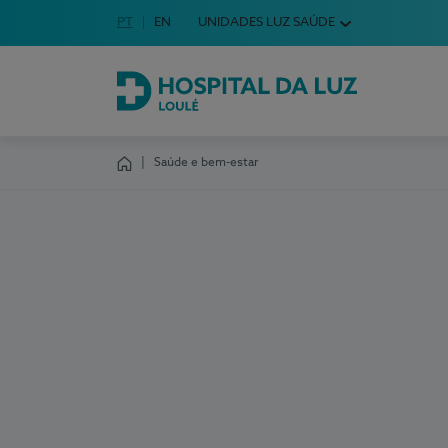
Idioma em Português
PT
English Language
EN
UNIDADES LUZ SAÚDE
Escolha o seu idioma
Hospital da Luz Loulé
Saúde e bem-estar
Homepage