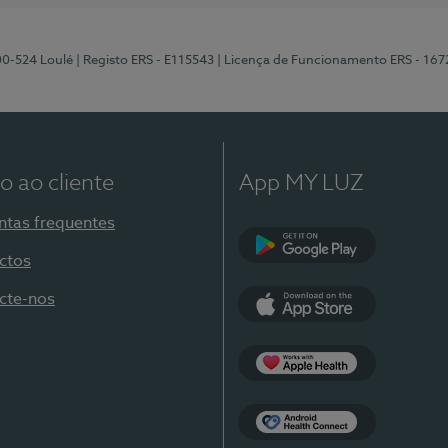
00-524 Loulé
| Registo ERS - E115543
| Licença de Funcionamento ERS - 167
o ao cliente
App MY LUZ
ntas frequentes
ctos
Google Play
cte-nos
App Store
Apple Health
Health Connect