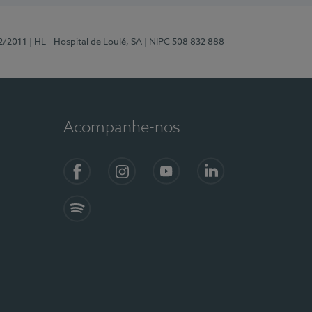
2/2011
| HL - Hospital de Loulé, SA
| NIPC 508 832 888
Acompanhe-nos
Facebook
Instagram
YouTube
LinkedIn
Spotify