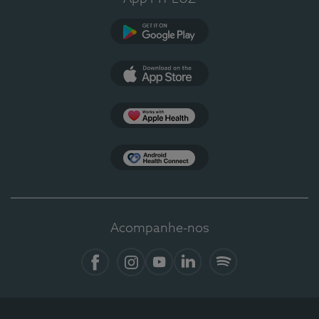
Google Play
App Store
Apple Health
Health Connect
Acompanhe-nos
Facebook
Instagram
YouTube
LinkedIn
Spotify