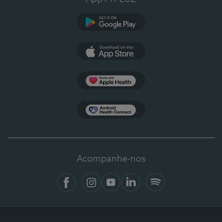
Google Play
App Store
Apple Health
Health Connect
Acompanhe-nos
Facebook
Instagram
YouTube
LinkedIn
Spotify