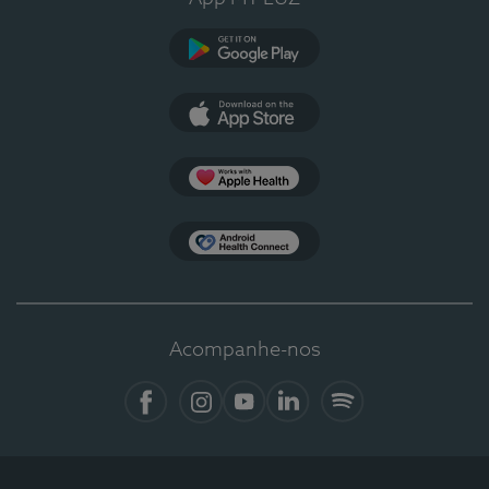
Google Play
App Store
Apple Health
Health Connect
Acompanhe-nos
Facebook
Instagram
YouTube
LinkedIn
Spotify