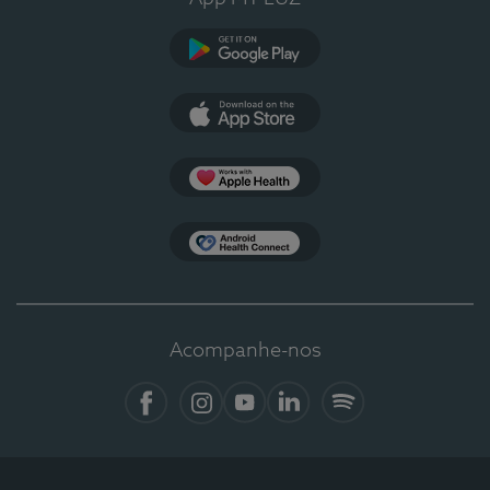
Google Play
App Store
Apple Health
Health Connect
Acompanhe-nos
Facebook
Instagram
YouTube
LinkedIn
Spotify