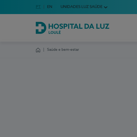
Idioma em Português
PT
English Language
EN
UNIDADES LUZ SAÚDE
Escolha o seu idioma
Hospital da Luz Loulé
Saúde e bem-estar
Homepage