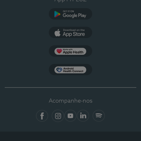
Google Play
App Store
Apple Health
Health Connect
Acompanhe-nos
Facebook
Instagram
YouTube
LinkedIn
Spotify