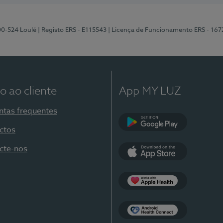
00-524 Loulé
| Registo ERS - E115543
| Licença de Funcionamento ERS - 167
o ao cliente
App MY LUZ
ntas frequentes
ctos
Google Play
cte-nos
App Store
Apple Health
Health Connect