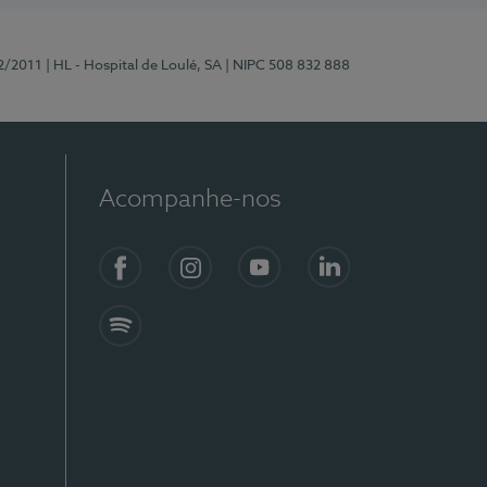
2/2011
| HL - Hospital de Loulé, SA
| NIPC 508 832 888
Acompanhe-nos
Facebook
Instagram
YouTube
LinkedIn
Spotify