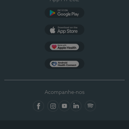
Google Play
App Store
Apple Health
Health Connect
Acompanhe-nos
Facebook
Instagram
YouTube
LinkedIn
Spotify