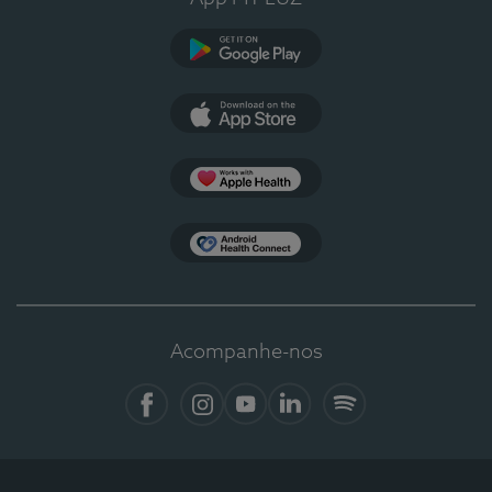
Google Play
App Store
Apple Health
Health Connect
Acompanhe-nos
Facebook
Instagram
YouTube
LinkedIn
Spotify