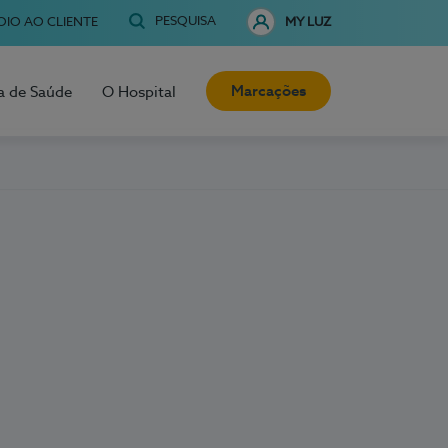
PESQUISA
OIO AO CLIENTE
MY LUZ
Marcações
a de Saúde
O Hospital