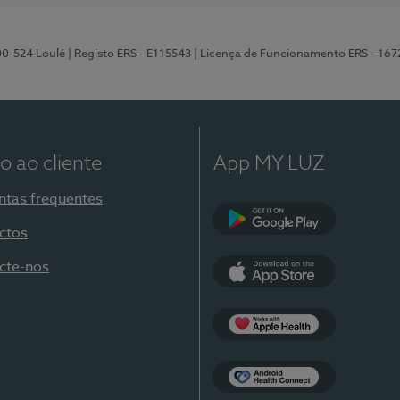
00-524 Loulé
| Registo ERS - E115543
| Licença de Funcionamento ERS - 167
o ao cliente
App MY LUZ
ntas frequentes
ctos
Google Play
cte-nos
App Store
Apple Health
Health Connect