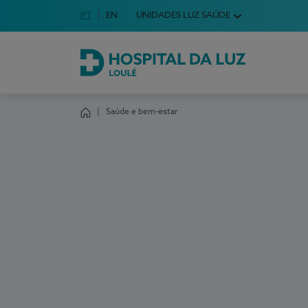
Idioma em Português
PT
English Language
EN
UNIDADES LUZ SAÚDE
Escolha o seu idioma
Hospital da Luz Loulé
Saúde e bem-estar
Homepage