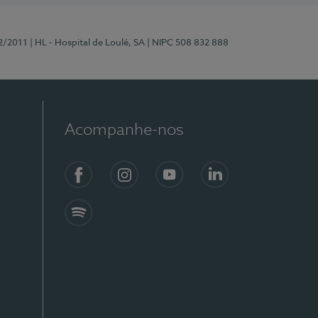
2/2011
| HL - Hospital de Loulé, SA
| NIPC 508 832 888
Acompanhe-nos
Facebook
Instagram
YouTube
LinkedIn
Spotify