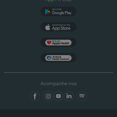
Google Play
App Store
Apple Health
Health Connect
Acompanhe-nos
Facebook
Instagram
YouTube
LinkedIn
Spotify