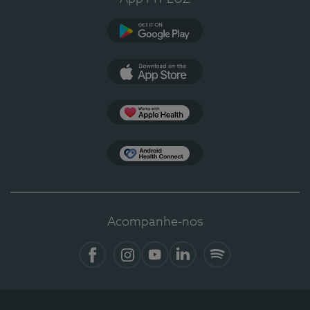
Google Play
App Store
Apple Health
Health Connect
Acompanhe-nos
Facebook
Instagram
YouTube
LinkedIn
Spotify