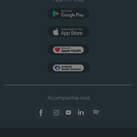
Google Play
App Store
Apple Health
Health Connect
Acompanhe-nos
Facebook
Instagram
YouTube
LinkedIn
Spotify